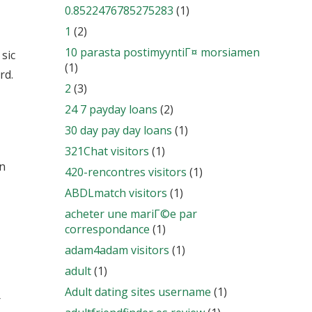
0.8522476785275283
(1)
1
(2)
10 parasta postimyyntiГ¤ morsiamen
sic
(1)
rd.
2
(3)
24 7 payday loans
(2)
30 day pay day loans
(1)
321Chat visitors
(1)
in
420-rencontres visitors
(1)
ABDLmatch visitors
(1)
acheter une mariГ©e par
correspondance
(1)
adam4adam visitors
(1)
adult
(1)
Adult dating sites username
(1)
r