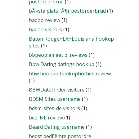
postorderbrud
(1)
bÃ¤sta plats fÃ¶r postorderbrud
(1)
badoo review
(1)
badoo visitors
(1)
Baton Rouge+LA+Louisiana hookup
sites
(1)
bbpeoplemeet pl reviews
(1)
Bbw Dating datings hookup
(1)
bbw hookup hookuphotties review
(1)
BBWDateFinder visitors
(1)
BDSM Sites username
(1)
bdsm-sites-de visitors
(1)
be2_NL review
(1)
Beard Dating username
(1)
bedst bedГёmte postordre