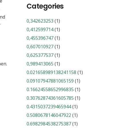
ie
Categories
m
end
0,342623253
(1)
r
0,412599714
(1)
0,455396747
(1)
0,607010927
(1)
0,625377537
(1)
ben.
0,989413065
(1)
0.021658989138241158
(1)
0.09107947881065159
(1)
0.16624558652996835
(1)
0.30762874361605785
(1)
0.4315037239465944
(1)
0.5080678146047922
(1)
0.6982984538275387
(1)