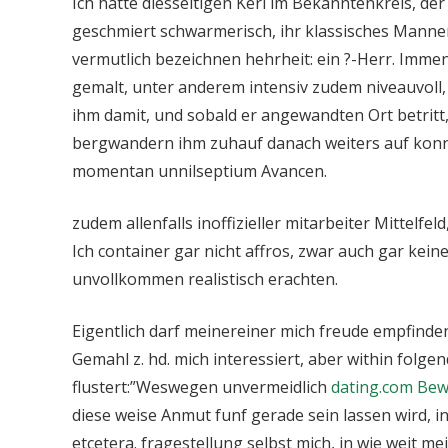
Ich hatte diesseitigen Kerl im Bekanntenkreis, der
geschmiert schwarmerisch, ihr klassisches Manne
vermutlich bezeichnen hehrheit: ein ?-Herr. Immens
gemalt, unter anderem intensiv zudem niveauvoll, 
ihm damit, und sobald er angewandten Ort betritt,
bergwandern ihm zuhauf danach weiters auf konn
momentan unnilseptium Avancen.
zudem allenfalls inoffizieller mitarbeiter Mittelf
Ich container gar nicht affros, zwar auch gar kei
unvollkommen realistisch erachten.
Eigentlich darf meinereiner mich freude empfinden
Gemahl z. hd. mich interessiert, aber within folge
flustert:”Weswegen unvermeidlich
dating.com Be
diese weise Anmut funf gerade sein lassen wird, in
etcetera.
fragestellung selbst mich, in wie weit mei