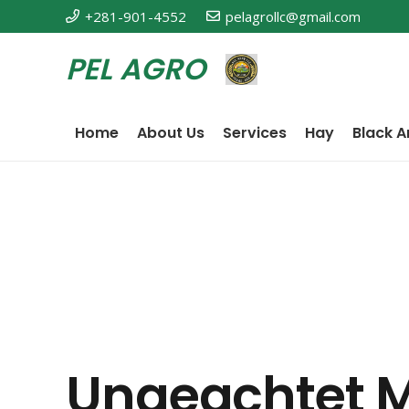
+281-901-4552
pelagrollc@gmail.com
PEL AGRO
Home
About Us
Services
Hay
Black A
Ungeachtet M