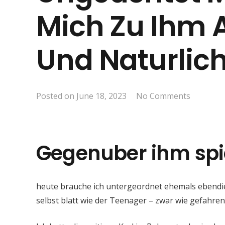
Mich Zu Ihm 
Und Naturlich
Posted on
June 18, 2023
No Comments
Gegenuber ihm spie
heute brauche ich untergeordnet ehemals ebendiese
selbst blatt wie der Teenager – zwar wie gefahre