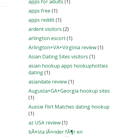
apps for adults
(1)
apps free
(1)
apps reddit
(1)
ardent visitors
(2)
arlington escort
(1)
Arlington+VA+Virginia review
(1)
Asian Dating Sites visitors
(1)
asian hookup apps hookuphotties
dating
(1)
asiandate review
(1)
Augusta+GA+Georgia hookup sites
(1)
Aussie Flirt Matches dating hookup
(1)
az USA review
(1)
bÃ¤sta lÃ¤nder fÃ¶r en