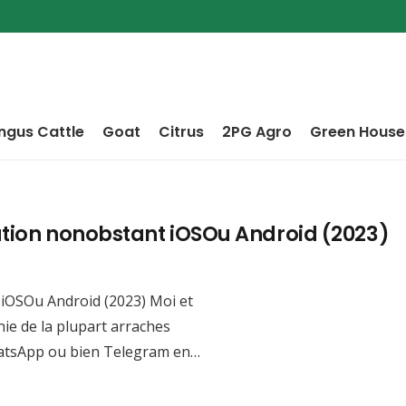
ngus Cattle
Goat
Citrus
2PG Agro
Green House
ation nonobstant iOSOu Android (2023)
 iOSOu Android (2023) Moi et
e de la plupart arraches
WhatsApp ou bien Telegram en…