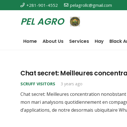
+281-901-4552
pelagrollc@gmail.com
PEL AGRO
Home
About Us
Services
Hay
Black A
Chat secret: Meilleures concentr
SCRUFF VISITORS
3 years ago
Chat secret: Meilleures concentration nonobstant
mon mari analysons quotidiennement en compagni
d’applications, de notre desormais ubiquitaire 