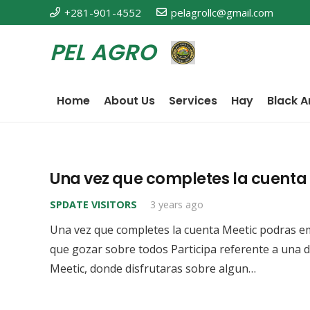
+281-901-4552
pelagrollc@gmail.com
PEL AGRO
Home
About Us
Services
Hay
Black A
Una vez que completes la cuenta M
SPDATE VISITORS
3 years ago
Una vez que completes la cuenta Meetic podras empe
que gozar sobre todos Participa referente a una d
Meetic, donde disfrutaras sobre algun…