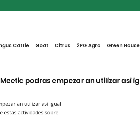
ngus Cattle
Goat
Citrus
2PG Agro
Green House
eetic podras empezar an utilizar asi­ i
zar an utilizar asi­ igual
e estas actividades sobre