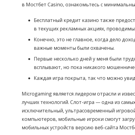
в Мостбет Casino, ознакомьтесь с минимальн
Бесплатный кредит казино также предос
в текущих рекламных акциях, проводимых
Конечно, это не главное, когда дело дохо
важные моменты были охвачены.
Первые несколько дней у меня были трудн
всплывают, но пока никакого мошенничес
Каждая игра покрыта, так что можно уви
Microgaming является лидером отрасли и изв
лучших технологий. Слот-игра — одна из самы
исключительный, ультрасовременный игровой п
компьютеров, мобильные игроки смогут загр
мобильных устройств версию веб-сайта Мостбе