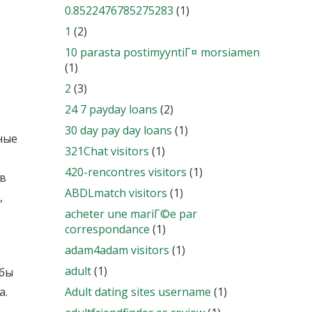
0.8522476785275283
(1)
1
(2)
10 parasta postimyyntiГ¤ morsiamen
(1)
2
(3)
24 7 payday loans
(2)
30 day pay day loans
(1)
ные
321Chat visitors
(1)
о
420-rencontres visitors
(1)
 в
ABDLmatch visitors
(1)
,
acheter une mariГ©e par
correspondance
(1)
adam4adam visitors
(1)
adult
(1)
обы
а.
Adult dating sites username
(1)