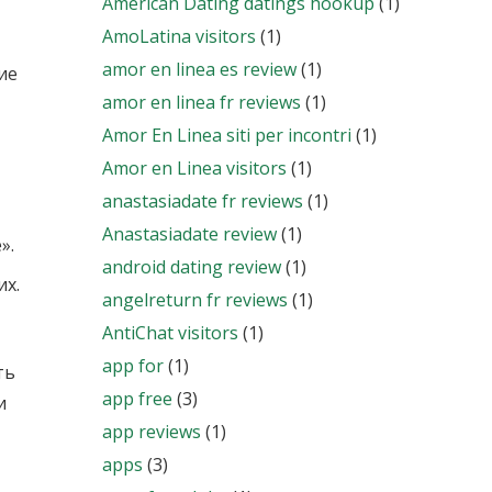
American Dating datings hookup
(1)
AmoLatina visitors
(1)
amor en linea es review
(1)
ие
amor en linea fr reviews
(1)
Amor En Linea siti per incontri
(1)
Amor en Linea visitors
(1)
anastasiadate fr reviews
(1)
Anastasiadate review
(1)
».
android dating review
(1)
их.
angelreturn fr reviews
(1)
AntiChat visitors
(1)
app for
(1)
ть
app free
(3)
и
app reviews
(1)
apps
(3)