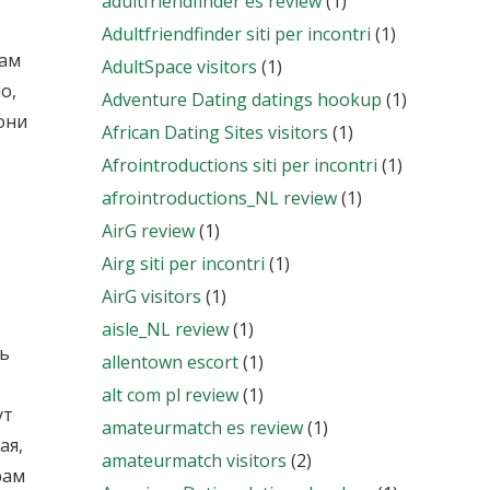
adultfriendfinder es review
(1)
Adultfriendfinder siti per incontri
(1)
кам
AdultSpace visitors
(1)
о,
Adventure Dating datings hookup
(1)
они
African Dating Sites visitors
(1)
Afrointroductions siti per incontri
(1)
afrointroductions_NL review
(1)
AirG review
(1)
Airg siti per incontri
(1)
AirG visitors
(1)
aisle_NL review
(1)
ть
allentown escort
(1)
alt com pl review
(1)
ут
amateurmatch es review
(1)
ая,
amateurmatch visitors
(2)
рам