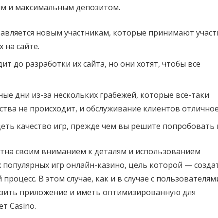
ым и максимальным депозитом.
тавляется новым участникам, которые принимают участ
 на сайте.
дит до разработки их сайта, но они хотят, чтобы все
ые дни из-за нескольких грабежей, которые все-таки
тва не происходит, и обслуживание клиентов отличное
деть качество игр, прежде чем вы решите попробовать 
естна своим вниманием к деталям и использованием
х популярных игр онлайн-казино, цель которой — созда
роцесс. В этом случае, как и в случае с пользователям
узить приложение и иметь оптимизированную для
т Casino.