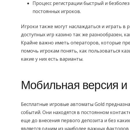
Процесс регистрации быстрый и безболез
постоянных игроков.
Игроки также могут наслаждаться и играть в р
доступных игр казино так же разнообразен, как
Крайне важно иметь операторов, которые п
помочь игрокам понять, как пользоваться каз
какие у них есть варианты.
Мобильная версия и
Бесплатные игровые автоматы Gold предназна
событий. Они находятся в постоянном контакте
еще до внесения первого депозита и без каки
является одним из наиболее важных факторов