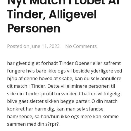
Nyt Match I Lobet Af
Tinder, Alligevel
Personen
Posted on
June 11, 2023
No Comments
har givet dig et forhadt Tinder Opener eller safremt
fungere hvis bare ikke ogs vil besidde yderligere ved
hj?lp af denne hoved at skabe, kan du selv annullere
dit match i Tinder. Dette vil eliminere personen til
side din Tinder-profil forsvinder. Chatten vil folgelig
blive gaet slettet sikken begge parter. O din match
konkret har harm dig, kan man selv standse
ham/hende, sa han/hun ikke ogs mere kan komme
sammen med din s?rpr?.