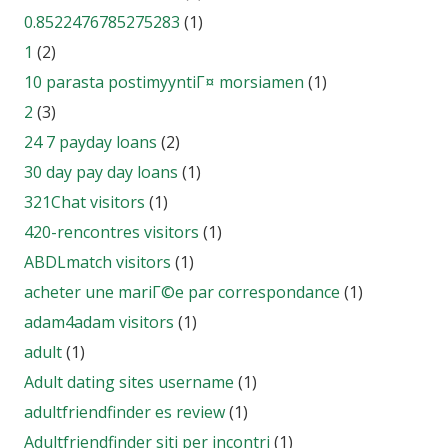
0.8522476785275283
(1)
1
(2)
10 parasta postimyyntiГ¤ morsiamen
(1)
2
(3)
24 7 payday loans
(2)
30 day pay day loans
(1)
321Chat visitors
(1)
420-rencontres visitors
(1)
ABDLmatch visitors
(1)
acheter une mariГ©e par correspondance
(1)
adam4adam visitors
(1)
adult
(1)
Adult dating sites username
(1)
adultfriendfinder es review
(1)
Adultfriendfinder siti per incontri
(1)