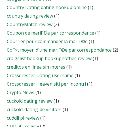
Country Dating dating hookup online
(1)
country dating review
(1)
CountryMatch review
(2)
Coupon de mariГ©e par correspondance
(1)
Courrier pour commander la mariГ©e
(1)
CoГ»t moyen d'une mariГ©e par correspondance
(2)
craigslist hookup hookuphotties review
(1)
creditos en linea sin interes
(1)
Crossdresser Dating username
(1)
Crossdresser Heaven siti per incontri
(1)
Crypto News
(1)
cuckold dating review
(1)
cuckold-dating-de visitors
(1)
cuddli pl review
(1)
CUDDLI review
(2)