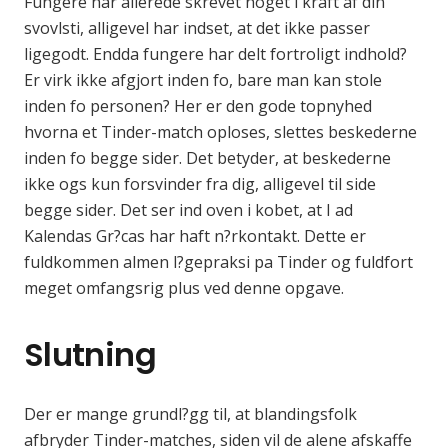
Fungere har allerede skrevet noget i kraft af din
svovlsti, alligevel har indset, at det ikke passer
ligegodt. Endda fungere har delt fortroligt indhold?
Er virk ikke afgjort inden fo, bare man kan stole
inden fo personen? Her er den gode topnyhed
hvorna et Tinder-match oploses, slettes beskederne
inden fo begge sider. Det betyder, at beskederne
ikke ogs kun forsvinder fra dig, alligevel til side
begge sider. Det ser ind oven i kobet, at I ad
Kalendas Gr?cas har haft n?rkontakt. Dette er
fuldkommen almen l?gepraksi pa Tinder og fuldfort
meget omfangsrig plus ved denne opgave.
Slutning
Der er mange grundl?gg til, at blandingsfolk
afbryder Tinder-matches, siden vil de alene afskaffe