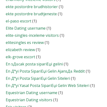
ekte postordre brudhistorier
(1)
ekte postordre brudtjeneste
(1)
el-paso escort
(1)
Elite Dating username
(1)
elite-singles-inceleme visitors
(1)
elitesingles es review
(1)
elizabeth review
(1)
elk-grove escort
(1)
En sД±cak posta sipariЕџi gelini
(1)
En Д°yi Posta SipariЕџi Gelin AjansД± Reddit
(1)
En Д°yi Posta SipariЕџi Gelin Siteleri
(1)
En Д°yi Yasal Posta SipariЕџi Gelin Web Siteleri
(1)
Equestrian Dating username
(1)
Equestrian Dating visitors
(1)