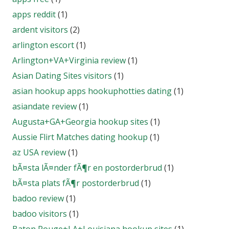
apps reddit
(1)
ardent visitors
(2)
arlington escort
(1)
Arlington+VA+Virginia review
(1)
Asian Dating Sites visitors
(1)
asian hookup apps hookuphotties dating
(1)
asiandate review
(1)
Augusta+GA+Georgia hookup sites
(1)
Aussie Flirt Matches dating hookup
(1)
az USA review
(1)
bÃ¤sta lÃ¤nder fÃ¶r en postorderbrud
(1)
bÃ¤sta plats fÃ¶r postorderbrud
(1)
badoo review
(1)
badoo visitors
(1)