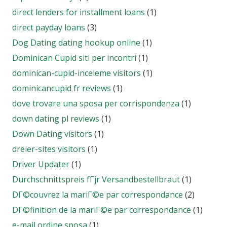
direct lenders for installment loans
(1)
direct payday loans
(3)
Dog Dating dating hookup online
(1)
Dominican Cupid siti per incontri
(1)
dominican-cupid-inceleme visitors
(1)
dominicancupid fr reviews
(1)
dove trovare una sposa per corrispondenza
(1)
down dating pl reviews
(1)
Down Dating visitors
(1)
dreier-sites visitors
(1)
Driver Updater
(1)
Durchschnittspreis fГјr Versandbestellbraut
(1)
DГ©couvrez la mariГ©e par correspondance
(2)
DГ©finition de la mariГ©e par correspondance
(1)
e-mail ordine sposa
(1)