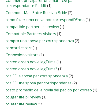
Comment prГ©parer une mariГ©e par
correspondance Reddit
(1)
Commout Mail Entre Russian Bride
(2)
como fazer uma noiva por correspondГЄncia
(1)
compatible partners es review
(1)
Compatible Partners visitors
(1)
compra una sposa per corrispondenza
(2)
concord escort
(1)
Connexion visitors
(1)
correo orden novia legГ­tima
(1)
correo orden novia legГ­tima?
(1)
cos'ГЁ la sposa per corrispondenza
(2)
cos'ГЁ una sposa per corrispondenza
(2)
costo promedio de la novia del pedido por correo
(1)
cougar life pl review
(1)
cougar life review
(1)