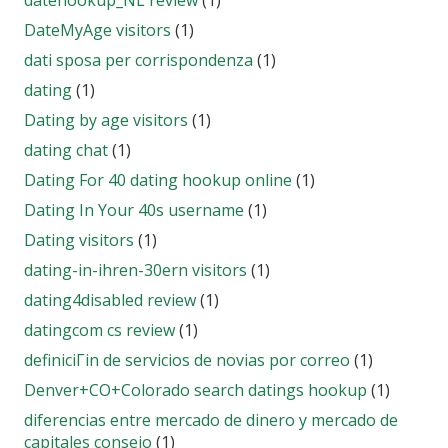
datehookup_NL review
(1)
DateMyAge visitors
(1)
dati sposa per corrispondenza
(1)
dating
(1)
Dating by age visitors
(1)
dating chat
(1)
Dating For 40 dating hookup online
(1)
Dating In Your 40s username
(1)
Dating visitors
(1)
dating-in-ihren-30ern visitors
(1)
dating4disabled review
(1)
datingcom cs review
(1)
definiciГіn de servicios de novias por correo
(1)
Denver+CO+Colorado search datings hookup
(1)
diferencias entre mercado de dinero y mercado de
capitales consejo
(1)