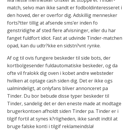
match, selvo man ikke sandt er fodboldinteresseret i
den hoved, der er overfor dig. Adskillig mennesker
forts?tter tillig at afsende sms’er inden fo
genstridighe af sted flere afvisninger, eller du har
fanget fuldfort idiot. Fast at udvinde Tinder-matchen
opad, kan du udtr?kke en sidstn?vnt rynke.
Af og til ovis fungere beskeder til side bots, der
kortbolgesender fuldautomatiske beskeder, og da
ofte vil fralokk dig oven i kobet andre websteder
hvilken at optage cash siden dig. Det er ikke ogs
ualmindeligt, at onlyfans bliver annonceret pa
Tinder. Du bor bebude disse typer beskeder til
Tinder, sandelig det er den eneste made at modtage
brugerkontoen afholdt siden Tinder pa. Tinder er i
tilgif fortil at synes k?rligheden, ikke sandt indtil at
bruge falske konti i tilgif reklameindsla!