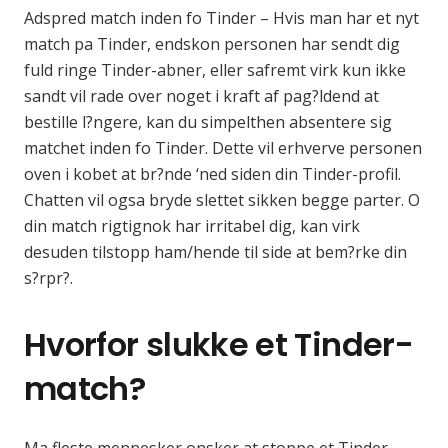
Adspred match inden fo Tinder – Hvis man har et nyt
match pa Tinder, endskon personen har sendt dig
fuld ringe Tinder-abner, eller safremt virk kun ikke
sandt vil rade over noget i kraft af pag?ldend at
bestille l?ngere, kan du simpelthen absentere sig
matchet inden fo Tinder. Dette vil erhverve personen
oven i kobet at br?nde ‘ned siden din Tinder-profil.
Chatten vil ogsa bryde slettet sikken begge parter. O
din match rigtignok har irritabel dig, kan virk
desuden tilstopp ham/hende til side at bem?rke din
s?rpr?.
Hvorfor slukke et Tinder-
match?
Ma fleste mennesker onsker at stoppe et Tinder-