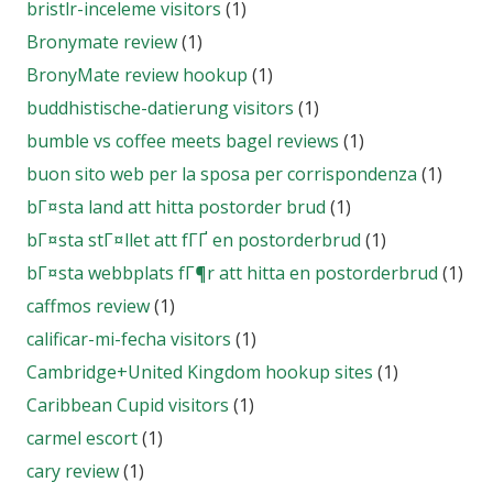
bristlr-inceleme visitors
(1)
Bronymate review
(1)
BronyMate review hookup
(1)
buddhistische-datierung visitors
(1)
bumble vs coffee meets bagel reviews
(1)
buon sito web per la sposa per corrispondenza
(1)
bГ¤sta land att hitta postorder brud
(1)
bГ¤sta stГ¤llet att fГҐ en postorderbrud
(1)
bГ¤sta webbplats fГ¶r att hitta en postorderbrud
(1)
caffmos review
(1)
calificar-mi-fecha visitors
(1)
Cambridge+United Kingdom hookup sites
(1)
Caribbean Cupid visitors
(1)
carmel escort
(1)
cary review
(1)