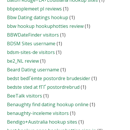
Baton Rouge+LA+Louisiana hookup sites
(1)
bbpeoplemeet pl reviews
(1)
Bbw Dating datings hookup
(1)
bbw hookup hookuphotties review
(1)
BBWDateFinder visitors
(1)
BDSM Sites username
(1)
bdsm-sites-de visitors
(1)
be2_NL review
(1)
Beard Dating username
(1)
bedst bedГёmte postordre brudesider
(1)
bedste sted at fГҐ postordrebrud
(1)
BeeTalk visitors
(1)
Benaughty find dating hookup online
(1)
benaughty-inceleme visitors
(1)
Bendigo+Australia hookup sites
(1)