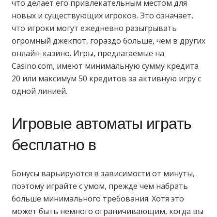
что делает его привлекательным местом для
новых и существующих игроков. Это означает,
что игроки могут ежедневно разыгрывать
огромный джекпот, гораздо больше, чем в других
онлайн-казино. Игры, предлагаемые на
Casino.com, имеют минимальную сумму кредита
20 или максимум 50 кредитов за активную игру с
одной линией.
Игровые автоматы играть
бесплатно в
Бонусы варьируются в зависимости от минуты,
поэтому играйте с умом, прежде чем набрать
больше минимального требования. Хотя это
может быть немного ограничивающим, когда вы