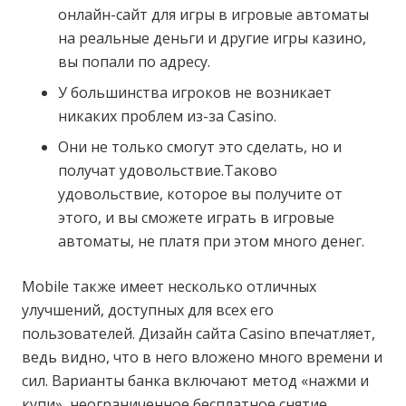
онлайн-сайт для игры в игровые автоматы
на реальные деньги и другие игры казино,
вы попали по адресу.
У большинства игроков не возникает
никаких проблем из-за Casino.
Они не только смогут это сделать, но и
получат удовольствие.Таково
удовольствие, которое вы получите от
этого, и вы сможете играть в игровые
автоматы, не платя при этом много денег.
Mobile также имеет несколько отличных
улучшений, доступных для всех его
пользователей. Дизайн сайта Casino впечатляет,
ведь видно, что в него вложено много времени и
сил. Варианты банка включают метод «нажми и
купи», неограниченное бесплатное снятие