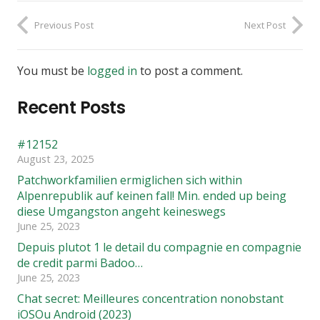
Previous Post
Next Post
You must be
logged in
to post a comment.
Recent Posts
#12152
August 23, 2025
Patchworkfamilien ermiglichen sich within
Alpenrepublik auf keinen fall! Min. ended up being
diese Umgangston angeht keineswegs
June 25, 2023
Depuis plutot 1 le detail du compagnie en compagnie
de credit parmi Badoo…
June 25, 2023
Chat secret: Meilleures concentration nonobstant
iOSOu Android (2023)