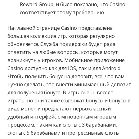
Reward Group, и было показано, что Casino
соответствует этому требованию.
На главной странице Casino представлена ​​
большая коллекция игр, которая регулярно
обновляется. Служба поддержки будет рада
ответить на любые вопросы, которые могут
возникнуть у игроков. Мобильное приложение
Casino доступно как для IOS, так и для Android.
Чтобы получить бонус на депозит, все, что вам
нужно сделать, это внести минимальный депозит
для получения бонуса. В игры очень весело
играть, но они также содержат бонусы и бонусы в
виде монет и предлагают первоклассный
удобный интерфейс с мгновенным игровым
процессом, таким как слоты с 3 барабанами,
слоты с 5 барабанами и прогрессивные слоты.