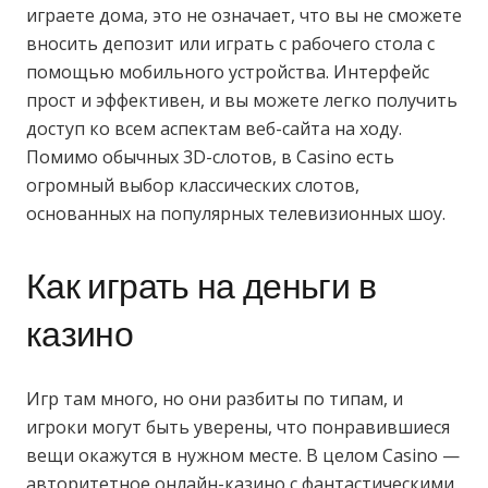
играете дома, это не означает, что вы не сможете
вносить депозит или играть с рабочего стола с
помощью мобильного устройства. Интерфейс
прост и эффективен, и вы можете легко получить
доступ ко всем аспектам веб-сайта на ходу.
Помимо обычных 3D-слотов, в Casino есть
огромный выбор классических слотов,
основанных на популярных телевизионных шоу.
Как играть на деньги в
казино
Игр там много, но они разбиты по типам, и
игроки могут быть уверены, что понравившиеся
вещи окажутся в нужном месте. В целом Casino —
авторитетное онлайн-казино с фантастическими