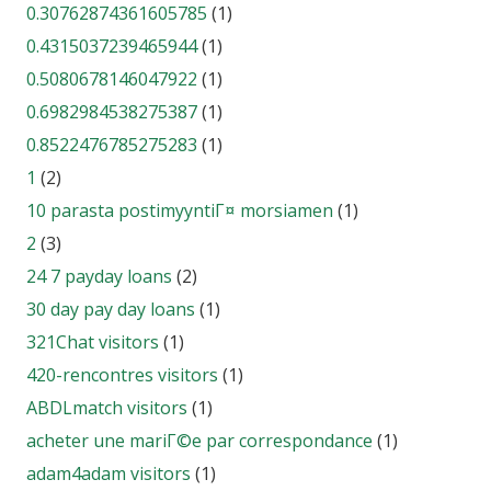
0.30762874361605785
(1)
0.4315037239465944
(1)
0.5080678146047922
(1)
0.6982984538275387
(1)
0.8522476785275283
(1)
1
(2)
10 parasta postimyyntiГ¤ morsiamen
(1)
2
(3)
24 7 payday loans
(2)
30 day pay day loans
(1)
321Chat visitors
(1)
420-rencontres visitors
(1)
ABDLmatch visitors
(1)
acheter une mariГ©e par correspondance
(1)
adam4adam visitors
(1)