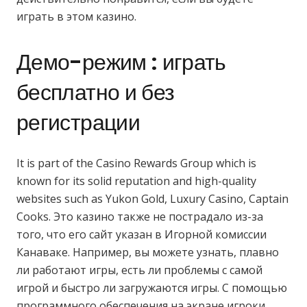
играть в этом казино.
Демо-режим : играть
бесплатно и без
регистрации
It is part of the Casino Rewards Group which is
known for its solid reputation and high-quality
websites such as Yukon Gold, Luxury Casino, Captain
Cooks. Это казино также не пострадало из-за
того, что его сайт указан в Игорной комиссии
Канаваке. Например, вы можете узнать, плавно
ли работают игры, есть ли проблемы с самой
игрой и быстро ли загружаются игры. С помощью
программного обеспечения на экране игроки