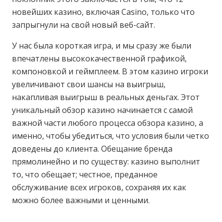
новейших казино, включая Casino, только что
запрыгнули на свой новый веб-сайт.
У нас была короткая игра, и мы сразу же были
впечатлены высококачественной графикой,
компоновкой и геймплеем. В этом казино игроки
увеличивают свои шансы на выигрыш,
накапливая выигрыш в реальных деньгах. Этот
уникальный обзор казино начинается с самой
важной части любого процесса обзора казино, а
именно, чтобы убедиться, что условия были четко
доведены до клиента. Обещание бренда
прямолинейно и по существу: казино выполнит
то, что обещает; честное, преданное
обслуживание всех игроков, сохраняя их как
можно более важными и ценными.