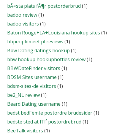
bÃ¤sta plats fÃ¶r postorderbrud
(1)
badoo review
(1)
badoo visitors
(1)
Baton Rouge+LA+Louisiana hookup sites
(1)
bbpeoplemeet pl reviews
(1)
Bbw Dating datings hookup
(1)
bbw hookup hookuphotties review
(1)
BBWDateFinder visitors
(1)
BDSM Sites username
(1)
bdsm-sites-de visitors
(1)
be2_NL review
(1)
Beard Dating username
(1)
bedst bedГёmte postordre brudesider
(1)
bedste sted at fГҐ postordrebrud
(1)
BeeTalk visitors
(1)