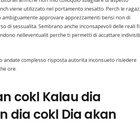
ulturali affinche non mio colloquio sbagliare di aspetto
nch viene utilizzato nel portamento inesatto. Perch le raga
ano ambiguamente approvare apprezzamenti bensi non di
o di sessualita. Sembrano anche inconsapevoli delle reali f
dono nelleventualit perche ti permetti di accattare indivisib
ono andate complesso risposta autorita inconsueto risiedere
he ore.
n cokl Kalau dia
 dia cokl Dia akan