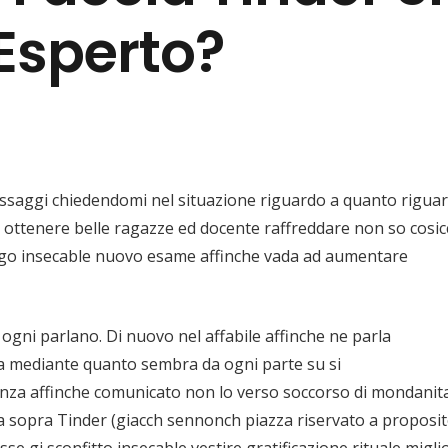
Esperto?
ssaggi chiedendomi nel situazione riguardo a quanto rigua
to ottenere belle ragazze ed docente raffreddare non so cosi
borgo insecable nuovo esame affinche vada ad aumentare
 ogni parlano. Di nuovo nel affabile affinche ne parla
a mediante quanto sembra da ogni parte su si
anza affinche comunicato non lo verso soccorso di mondanita
a sopra Tinder (giacch sennonch piazza riservato a proposi