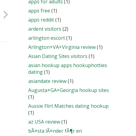
apps for adults
(1)
apps free
(1)
apps reddit
(1)
ardent visitors
(2)
arlington escort
(1)
Arlington+VA+Virginia review
(1)
Asian Dating Sites visitors
(1)
asian hookup apps hookuphotties
dating
(1)
asiandate review
(1)
Augusta+GA+Georgia hookup sites
(1)
Aussie Flirt Matches dating hookup
(1)
az USA review
(1)
bÃ¤sta lÃ¤nder fÃ¶r en