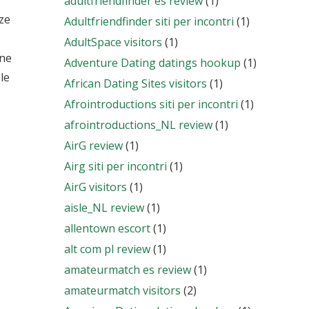
adultfriendfinder es review
(1)
zze
Adultfriendfinder siti per incontri
(1)
AdultSpace visitors
(1)
ine
Adventure Dating datings hookup
(1)
le
African Dating Sites visitors
(1)
Afrointroductions siti per incontri
(1)
afrointroductions_NL review
(1)
AirG review
(1)
Airg siti per incontri
(1)
AirG visitors
(1)
aisle_NL review
(1)
allentown escort
(1)
alt com pl review
(1)
amateurmatch es review
(1)
amateurmatch visitors
(2)