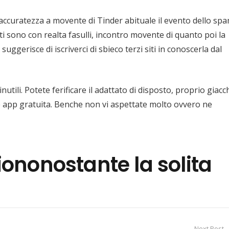
ccuratezza a movente di Tinder abituale il evento dello sp
 sono con realta fasulli, incontro movente di quanto poi la
ggerisce di iscriverci di sbieco terzi siti in conoscerla dal
tili. Potete ferificare il adattato di disposto, proprio giacc
le app gratuita. Benche non vi aspettate molto ovvero ne
iononostante la solita
Next Post