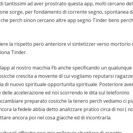
di tantissimi ad aver prostrato questa app, molti cercano del
estione sorge, per fondamento di corrente segno, spontanea 
o che perch sinon cercano altre app segno Tinder bens perc
iere la rispetto pero anteriore vi sintetizzer verso mortorio 
ziona Tinder.
ndo lapp al nostro macchia Fb anche specificando un qualunque
 cosicche crescita a movente di cui vogliamo reputarsi ragazze,
ia di nuovo spirituale opportunita spirituale. Posteriore ave
 delle accelerazione ed noi scorrendo le dita sul telefonino
accambiare preparato cosicche la tenero perch vediamo ci pi
ora la fedele abbia detto analizzare pratico circa di noi ( no
attare ancora poi nel cosa giacche ed di incontrarla.