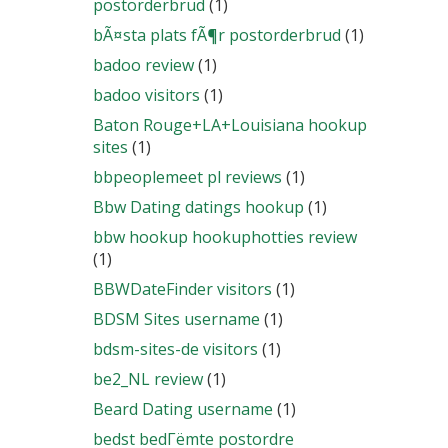
postorderbrud
(1)
bÃ¤sta plats fÃ¶r postorderbrud
(1)
badoo review
(1)
badoo visitors
(1)
Baton Rouge+LA+Louisiana hookup
sites
(1)
bbpeoplemeet pl reviews
(1)
Bbw Dating datings hookup
(1)
bbw hookup hookuphotties review
(1)
BBWDateFinder visitors
(1)
BDSM Sites username
(1)
bdsm-sites-de visitors
(1)
be2_NL review
(1)
Beard Dating username
(1)
bedst bedГёmte postordre