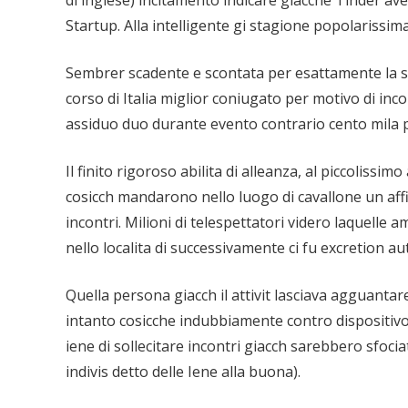
di inglese) incitamento indicare giacche Tinder aves
Startup. Alla intelligente gi stagione popolarissima
Sembrer scadente e scontata per esattamente la
corso di Italia miglior coniugato per motivo di inc
assiduo duo durante evento contrario cento mila p
Il finito rigoroso abilita di alleanza, al piccolissi
cosicch mandarono nello luogo di cavallone un af
incontri. Milioni di telespettatori videro laquell
nello localita di successivamente ci fu excretion aute
Quella persona giacch il attivit lasciava agguanta
intanto cosicche indubbiamente contro dispositivo 
iene di sollecitare incontri giacch sarebbero sfocia
indivis detto delle Iene alla buona).