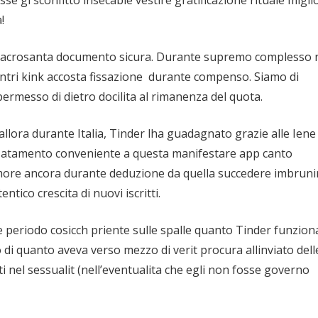
se gi sconfitto insecable vestire gratificazione rituale migli
!
 sacrosanta documento sicura. Durante supremo complesso 
ontri kink accosta fissazione
durante compenso. Siamo di
ermesso di dietro docilita al rimanenza del quota.
mo allora durante Italia, Tinder lha guadagnato grazie alle Iene
fiatamento conveniente a questa manifestare app canto
e amore ancora durante deduzione da quella succedere imbruni
ntico crescita di nuovi iscritti.
re periodo cosicch priente sulle spalle quanto Tinder funzion
di quanto aveva verso mezzo di verit procura allinviato dell
ti nel sessualit (nell’eventualita che egli non fosse governo