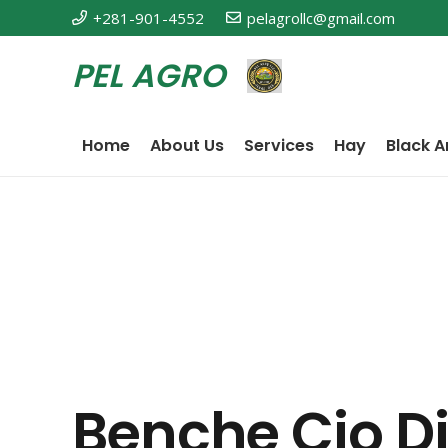
+281-901-4552
pelagrollc@gmail.com
PEL AGRO
Home
About Us
Services
Hay
Black A
Benche Cio Di