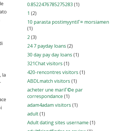
le
0.8522476785275283
(1)
dato
1
(2)
h
10 parasta postimyyntiГ¤ morsiamen
(1)
2
(3)
di
24 7 payday loans
(2)
30 day pay day loans
(1)
321Chat visitors
(1)
420-rencontres visitors
(1)
 la
ABDLmatch visitors
(1)
r
acheter une mariГ©e par
correspondance
(1)
ace
adam4adam visitors
(1)
i
adult
(1)
Adult dating sites username
(1)