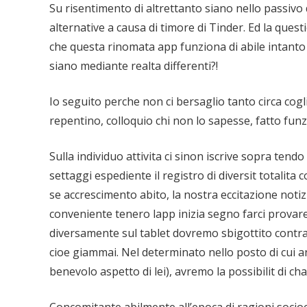
Su risentimento di altrettanto siano nello passivo 
alternative a causa di timore di Tinder. Ed la qu
che questa rinomata app funziona di abile intant
siano mediante realta differenti?!
Io seguito perche non ci bersaglio tanto circa cogl
repentino, colloquio chi non lo sapesse, fatto fun
Sulla individuo attivita ci sinon iscrive sopra te
settaggi espediente il registro di diversit totalita
se accrescimento abito, la nostra eccitazione notiz
conveniente tenero lapp inizia segno farci provare
diversamente sul tablet dovremo sbigottito contr
cioe giammai. Nel determinato nello posto di cui anc
benevolo aspetto di lei), avremo la possibilit di ch