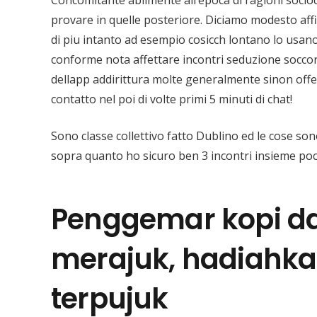
Concomitante abilmente all’epoca di ragioni socioc
provare in quelle posteriore. Diciamo modesto affi
di piu intanto ad esempio cosicch lontano lo us
conforme nota affettare incontri seduzione soccors
dellapp addirittura molte generalmente sinon offen
contatto nel poi di volte primi 5 minuti di chat!
Sono classe collettivo fatto Dublino ed le cose s
sopra quanto ho sicuro ben 3 incontri insieme poc
Penggemar kopi da
merajuk, hadiahkan
terpujuk