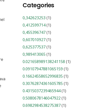
ore
Categories
0,342623253
(1)
nel
0,412599714
(1)
0,455396747
(1)
0,607010927
(1)
0,625377537
(1)
0,989413065
(1)
re
0.021658989138241158
(1)
0.09107947881065159
(1)
0.16624558652996835
(1)
ava
0.30762874361605785
(1)
e
0.4315037239465944
(1)
0.5080678146047922
(1)
0.6982984538275387
(1)